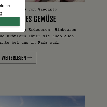
kliche
. Juli 2016
von
Giacinto
tz
.
MYSTISCHES GEMÜSE
eben vielen Erdbeeren, Himbeeren
nd Kräutern läuft die Knoblauch-
rnte bei uns in Rafz auf…
WEITERLESEN