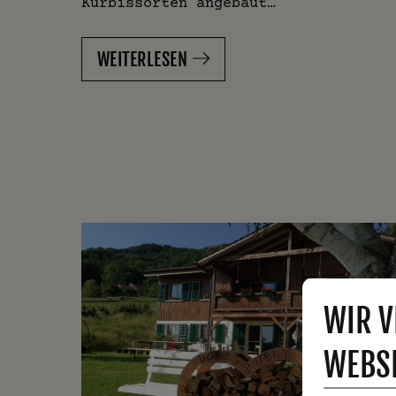
Kürbissorten angebaut…
WEITERLESEN
WIR V
WEBSI