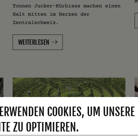
M
Tonnen Jucker-Kürbisse machen einen
Halt mitten im Herzen der
Zentralschweiz.
WEITERLESEN
ERWENDEN COOKIES, UM UNSERE
TE ZU OPTIMIEREN.