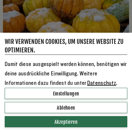
WIR VERWENDEN COOKIES, UM UNSERE WEBSITE ZU
OPTIMIEREN.
12. November 2025
von
Leslie
WARUM KÜRBIS AUCH (K)EIN WINTERGEMÜSE IST
Damit diese ausgespielt werden können, benötigen wir
Die ersten Kürbisse gibt es bereits im
deine ausdrückliche Einwilligung. Weitere
Sommer. Richtig Fahrt nimmt die…
Informationen dazu findest du unter
Datenschutz
.
Einstellungen
WEITERLESEN
Ablehnen
Akzeptieren