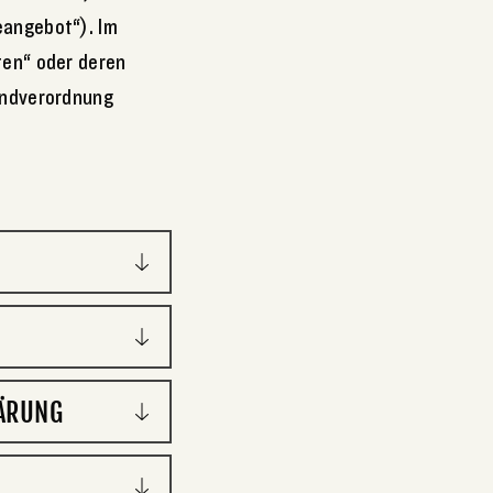
eangebot“). Im
ten“ oder deren
rundverordnung
ÄRUNG