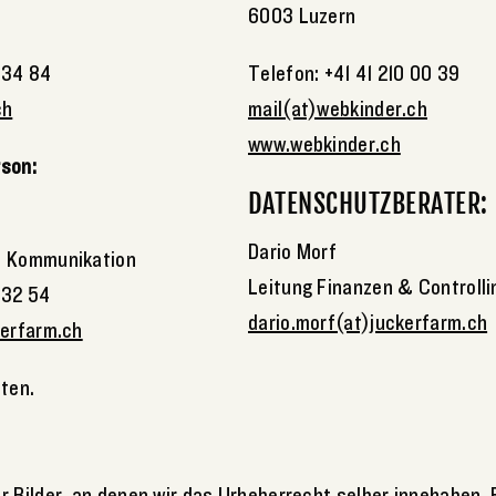
n
6003 Luzern
 34 84
Telefon: +41 41 210 00 39
ch
mail(at)webkinder.ch
www.webkinder.ch
rson:
DATENSCHUTZBERATER:
Dario Morf
& Kommunikation
Leitung Finanzen & Controlli
 32 54
dario.morf(at)juckerfarm.ch
kerfarm.ch
lten.
 Bilder, an denen wir das Urheberrecht selber innehaben. B