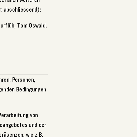
ht abschliessend):
Zurflüh, Tom Oswald,
hren. Personen,
lgenden Bedingungen
Verarbeitung von
neangebotes und der
räsenzen, wie z.B.