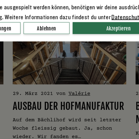
e ausgespielt werden können, benötigen wir deine ausdrüc
ng. Weitere Informationen dazu findest du unter
Datenschu
lungen
Ablehnen
Akzeptieren
29. März 2021
von
Valérie
2
AUSBAU DER HOFMANUFAKTUR
Auf dem Bächlihof wird seit letzter
Woche fleissig gebaut. Ja, schon
K
wieder. Wir fanden es…