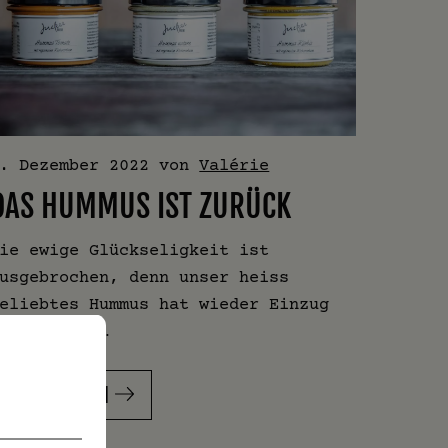
. Dezember 2022
von
Valérie
DAS HUMMUS IST ZURÜCK
ie ewige Glückseligkeit ist
usgebrochen, denn unser heiss
eliebtes Hummus hat wieder Einzug
ehalten in…
WEITERLESEN