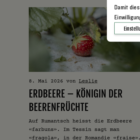
Damit dies
Einwilligu
Einstel
8. Mai 2026
von
Leslie
ERDBEERE – KÖNIGIN DER
BEERENFRÜCHTE
Auf Rumantsch heisst die Erdbeere
«farbuns». Im Tessin sagt man
«fragola», in der Romandie «fraise»