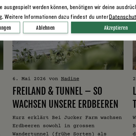
e ausgespielt werden können, benötigen wir deine ausdrüc
ng. Weitere Informationen dazu findest du unter
Datenschu
lungen
Ablehnen
Akzeptieren
6. Mai 2026
von
Nadine
2
FREILAND & TUNNEL – SO
WACHSEN UNSERE ERDBEEREN
Kurz erklärt Bei Jucker Farm wachsen
W
Erdbeeren sowohl in grossen
B
.
Wandertunnel (frühe Sorten) als
d