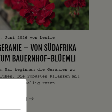
. Juni 2026
von
Leslie
GERANIE – VON SÜDAFRIKA
ZUM BAUERNHOF-BLÜEMLI
m Mai beginnen die Geranien zu
lühen. Die robusten Pflanzen mit
en meist knallig roten…
WEITERLESEN