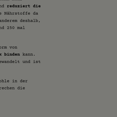
und
reduziert die
e Nährstoffe da
anderem deshalb,
nd 250 mal
orm von
k binden
kann.
ewandelt und ist
ohle in der
rechen die