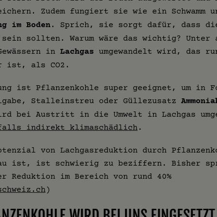
eichern. Zudem fungiert sie wie ein Schwamm 
ng im Boden
. Sprich, sie sorgt dafür, dass di
 sein sollten. Warum wäre das wichtig? Unter 
Gewässern in
Lachgas
umgewandelt wird, das ru
r ist, als CO2.
ung ist Pflanzenkohle super geeignet, um in F
igabe, Stalleinstreu oder Güllezusatz
Ammonia
ird bei Austritt in die Umwelt in Lachgas umg
falls indirekt klimaschädlich
.
otenzial von Lachgasreduktion durch Pflanzenk
au ist, ist schwierig zu beziffern. Bisher sp
er Reduktion im Bereich von rund 40%
schweiz.ch
)
LANZENKOHLE WIRD BEI UNS EINGESETZT