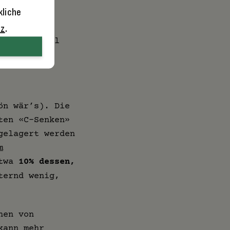
kliche
us der
sende in
tz
.
 Klimawandel
ön wär’s). Die
ten «C-Senken»
gelagert werden
m
etwa
10% dessen,
ternd wenig,
hen von
kann mehr