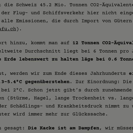
t die Schweiz 45.2 Mio. Tonnen CO2-Äquivalent
 der Flug- und Schiffsverkehr hier nicht eing
 alle Emissionen, die durch Import von Gütern
afu.ch
).
ort hinzu, kommt man auf
12 Tonnen CO2-Äquiva
eltweite Durchschnitt liegt bei 6 Tonnen pro 
e Erde lebenswert zu halten läge bei 0.6 Tonn
ht, werden wir zum Ende dieses Jahrhunderts
e
.3-5.4°C gegenüberstehen
. Zur Einordnung: Die
 bei 2°C. Schon jetzt gibt’s durch zunehmende
en (Stürme, Hagel, lange Trockenheit vs. lang
der Schädlings- und Krankheitsdruck nimmt zu 
nter wird immer mehr zur Glückssache.
ch gesagt:
Die Kacke ist am Dampfen
, wir müsse