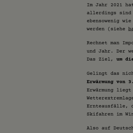
Im Jahr 2021 ha
allerdings sind
ebensowenig wie
werden (siehe
b
Rechnet man Imp
und Jahr. Der w
Das Ziel,
um di
Gelingt das nic
Erwärmung von 3
Erwärmung liegt
Wetterextremlag
Ernteausfälle, 
Skifahren im Wi
Also auf Deuts