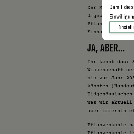
Damit dies
Der Mensch witt
Umgebungsluft z
Einwilligu
Pflanzenkohle z
Einstel
Einhalt zu gebi
JA, ABER…
Ihr kennt das: 
Wissenschaft sc
bis zum Jahr 20
könnten (
Handou
Eidgenössischen
was wir aktuell
aber immerhin e
Pflanzenkohle h
Pflanzenkohle i