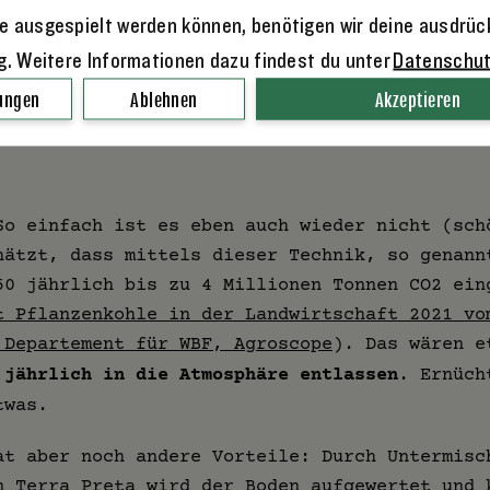
e ausgespielt werden können, benötigen wir deine ausdrüc
ert eine Chance. So könnte es gelingen, CO2 a
u entnehmen und für die nächsten paar Jahrtau
ng. Weitere Informationen dazu findest du unter
Datenschu
u binden. Genau das, was wir brauchen, um dem
lungen
Ablehnen
Akzeptieren
eten, nicht?
So einfach ist es eben auch wieder nicht (sch
hätzt, dass mittels dieser Technik, so genann
50 jährlich bis zu 4 Millionen Tonnen CO2 ein
t Pflanzenkohle in der Landwirtschaft 2021 vo
 Departement für WBF, Agroscope
). Das wären 
 jährlich in die Atmosphäre entlassen
. Ernüch
twas.
at aber noch andere Vorteile: Durch Untermisc
n Terra Preta wird der Boden aufgewertet und 