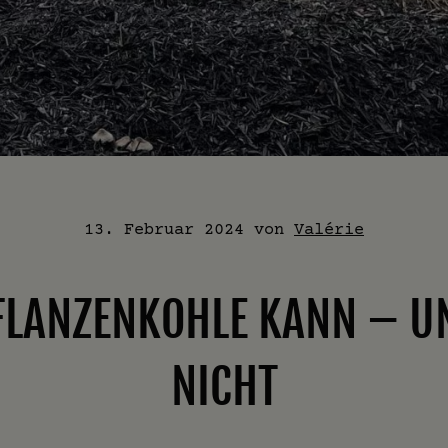
13. Februar 2024
von
Valérie
FLANZENKOHLE KANN – U
NICHT