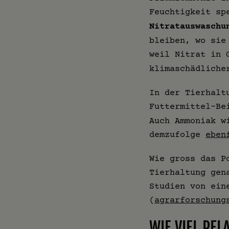
Feuchtigkeit sp
Nitratauswaschu
bleiben, wo sie
weil Nitrat in 
klimaschädliche
In der Tierhalt
Futtermittel-Be
Auch Ammoniak w
demzufolge
eben
Wie gross das P
Tierhaltung gen
Studien von ein
(
agrarforschung
WIE VIEL PF