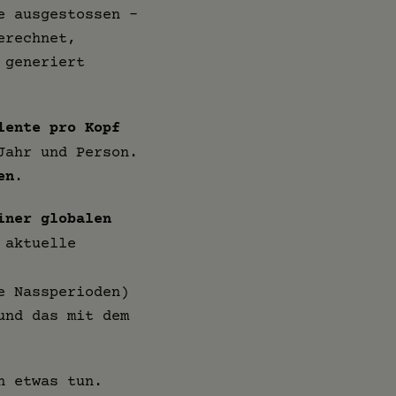
e ausgestossen –
erechnet,
 generiert
lente pro Kopf
Jahr und Person.
en
.
iner globalen
 aktuelle
e Nassperioden)
und das mit dem
n etwas tun.