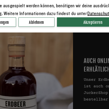
e ausgespielt werden können, benötigen wir deine ausdrüc
3:
Zu wenig Platz. Zur Herstellung von Likör 
ng. Weitere Informationen dazu findest du unter
Datenschu
ich über mehrere Wochen in mit Alkohol gefüll
lungen
Ablehnen
Akzeptieren
 damit? Es wäre gar nicht gegangen, es fehlt 
AUCH ONLI
ERHLÄTLIC
Unser Erdb
ist auch o
JuckerShop
bestellbar