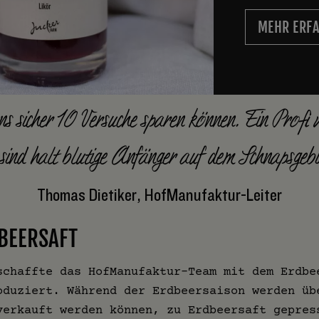
MEHR ERF
s sicher 10 Versuche sparen können. Ein Profi w
 sind halt blutige Anfänger auf dem Schnapsgebi
Thomas Dietiker, HofManufaktur-Leiter
BEERSAFT
schaffte das HofManufaktur-Team mit dem Erdbe
oduziert. Während der Erdbeersaison werden üb
verkauft werden können, zu Erdbeersaft gepres