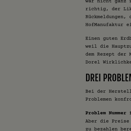
war nicht ganz 
richtig, der Li
Rückmeldungen, 
HofManufaktur e
Einen guten Erd
weil die Hauptz
dem Rezept der 
Dorel Wirklichk
DREI PROBLE
Bei der Herstel
Problemen konfr
Problem Nummer 
Aber die Preise
zu bezahlen ber