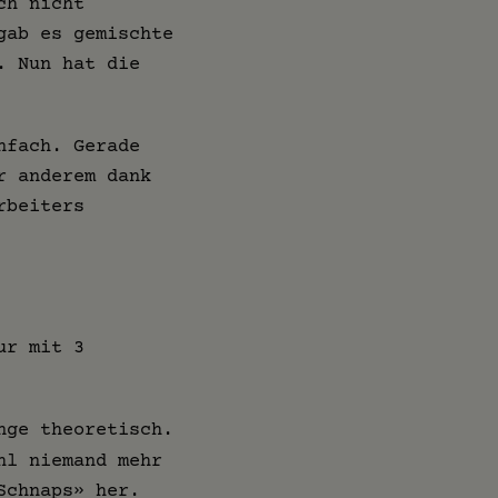
ch nicht
gab es gemischte
. Nun hat die
nfach. Gerade
r anderem dank
rbeiters
ur mit 3
nge theoretisch.
hl niemand mehr
Schnaps» her.