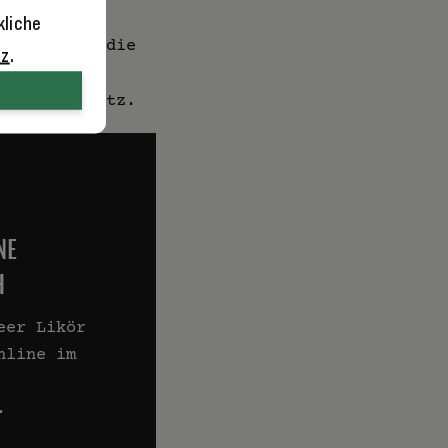
kliche
müsste man die
tz
.
te Fässer
an Lagerplatz.
NE
H
eer Likör
nline im
.