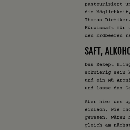
pasteurisiert u
die Möglichkeit
Thomas Dietiker
Kürbissaft für
den Erdbeeren r
SAFT, ALKOH
Das Rezept klin
schwierig sein 
und ein Mü Aron
und lasse das G
Aber hier den o
einfach, wie Th
gewesen, wären 
gleich am nächs