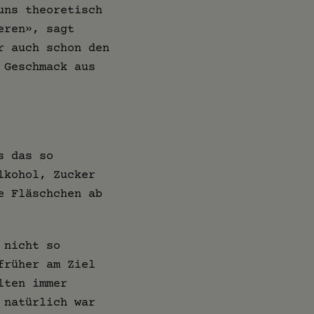
uns theoretisch
eren», sagt
r auch schon den
 Geschmack aus
s das so
lkohol, Zucker
e Fläschchen ab
 nicht so
früher am Ziel
lten immer
 natürlich war