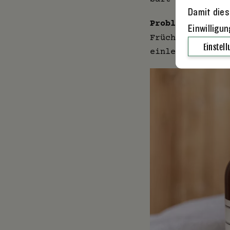
Damit dies
Problem Nummer 
Einwilligu
Früchte eigentl
Einstel
einlegen. Wohin