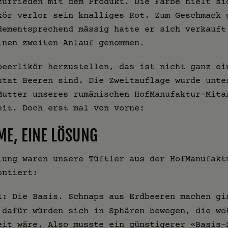
zufrieden mit dem Produkt. Die Farbe hielt si
kör verlor sein knalliges Rot. Zum Geschmack 
dementsprechend mässig hatte er sich verkauft
inen zweiten Anlauf genommen.
beerlikör herzustellen, das ist nicht ganz ei
utat Beeren sind. Die Zweitauflage wurde unte
Mutter unseres rumänischen HofManufaktur-Mita
eit. Doch erst mal von vorne:
ME, EINE LÖSUNG
lung waren unsere Tüftler aus der HofManufakt
ontiert:
1:
Die Basis. Schnaps aus Erdbeeren machen gi
 dafür würden sich in Sphären bewegen, die wo
eit wäre. Also musste ein günstigerer «Basis-