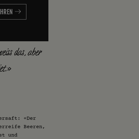
AHREN
eiss das, aber
et.»
ersaft: «Der
erreife Beeren,
st und