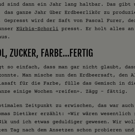
nd sind dann ein Jahr lang haltbar. Das gibt 
, das ganze Jahr über Erdbeerlikör zu produzi
. Gepresst wird der Saft von Pascal Furer, de
 unser
Kürbis-Schorli
presst. Er holt alles an
aus.
OL, ZUCKER, FARBE…FERTIG
gt so einfach, dass man gar nicht glaubt, das
konnte. Man mische nun den Erdbeersaft, den A
iasaft für die Farbe, fülle das Gemisch in di
anze einige Wochen «reifen». Zägg – fättig.
ptimalen Zeitpunkt zu erwischen, das war auch
omas Dietiker erzählt: «Wir wären wesentlich 
Nik und ich etwas geduldiger gewesen. Wir wol
ten Tag nach dem Ansetzen schon probieren und