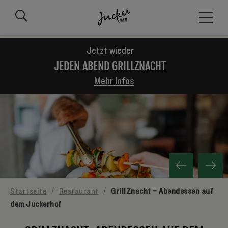
Jetzt wieder
JEDEN ABEND GRILLZNACHT
Mehr Infos
Startseite
/
Restaurant
/
GrillZnacht – Abendessen auf
dem Juckerhof