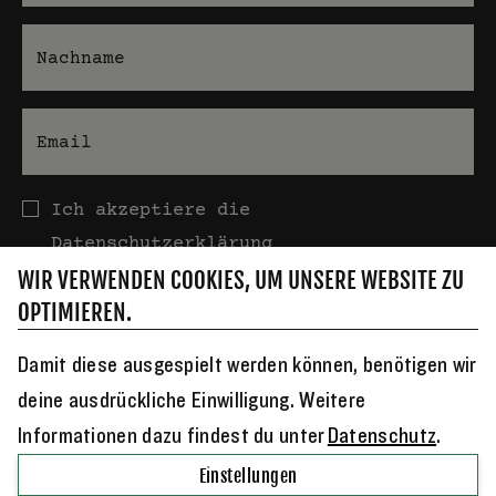
Nachname
E-Mail
Datenschutz
Ich akzeptiere die
Datenschutzerklärung
WIR VERWENDEN COOKIES, UM UNSERE WEBSITE ZU
OPTIMIEREN.
Damit diese ausgespielt werden können, benötigen wir
deine ausdrückliche Einwilligung. Weitere
Informationen dazu findest du unter
Datenschutz
.
Jucker Farm AG ⋅ Dorfstrasse 23 ⋅ CH-8607 Seegräben ⋅
+41
Einstellungen
44 934 34 84
⋅
info@juckerfarm.ch