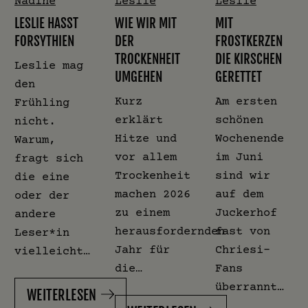
Nadine
Leslie
Leslie
LESLIE HASST
WIE WIR MIT
MIT
FORSYTHIEN
DER
FROSTKERZEN
TROCKENHEIT
DIE KIRSCHEN
Leslie mag
UMGEHEN
GERETTET
den
Kurz
Am ersten
Frühling
erklärt
schönen
nicht.
Hitze und
Wochenende
Warum,
vor allem
im Juni
fragt sich
Trockenheit
sind wir
die eine
machen 2026
auf dem
oder der
zu einem
Juckerhof
andere
herausfordernden
fast von
Leser*in
Jahr für
Chriesi-
vielleicht…
die…
Fans
überrannt…
WEITERLESEN