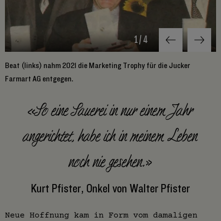
1
/
4
Beat (links) nahm 2021 die Marketing Trophy für die Jucker
«
Farmart AG entgegen.
B
«So eine Sauerei in nur einem Jahr
angerichtet, habe ich in meinem Leben
noch nie gesehen.»
Kurt Pfister, Onkel von Walter Pfister
Neue Hoffnung kam in Form vom damaligen