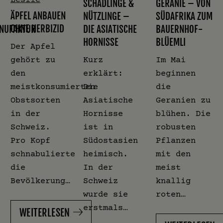
SCHÄDLINGE &
GERANIE – VON
ÄPFEL ANBAUEN
NÜTZLINGE –
SÜDAFRIKA ZUM
OHNE HERBIZID
NUFAKTUR
DIE ASIATISCHE
BAUERNHOF-
HORNISSE
BLÜEMLI
Der Apfel
gehört zu
Kurz
Im Mai
den
erklärt:
beginnen
meistkonsumierten
Die
die
Obstsorten
Asiatische
Geranien zu
in der
Hornisse
blühen. Die
Schweiz.
ist in
robusten
Pro Kopf
Südostasien
Pflanzen
schnabulierte
heimisch.
mit den
die
In der
meist
Bevölkerung…
Schweiz
knallig
wurde sie
roten…
erstmals…
WEITERLESEN