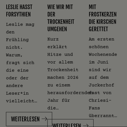
LESLIE HASST
WIE WIR MIT
MIT
FORSYTHIEN
DER
FROSTKERZEN
TROCKENHEIT
DIE KIRSCHEN
Leslie mag
UMGEHEN
GERETTET
den
Kurz
Am ersten
Frühling
erklärt
schönen
nicht.
Hitze und
Wochenende
Warum,
vor allem
im Juni
fragt sich
Trockenheit
sind wir
die eine
machen 2026
auf dem
oder der
zu einem
Juckerhof
andere
herausfordernden
fast von
Leser*in
Jahr für
Chriesi-
vielleicht…
die…
Fans
überrannt…
WEITERLESEN
WEITERLESEN