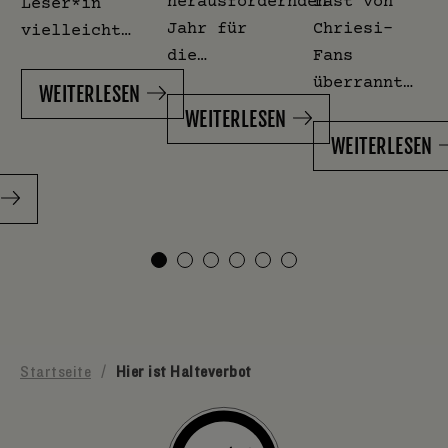
herausfordernden
fast von
Leser*in
Jahr für
Chriesi-
vielleicht…
die…
Fans
überrannt…
WEITERLESEN
WEITERLESEN
WEITERLESEN
Startseite
/
Hier ist Halteverbot