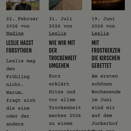
22. Februar
31. Juli
19. Juni
2026
von
2026
von
2026
von
Nadine
Leslie
Leslie
LESLIE HASST
WIE WIR MIT
MIT
FORSYTHIEN
DER
FROSTKERZEN
TROCKENHEIT
DIE KIRSCHEN
Leslie mag
UMGEHEN
GERETTET
den
Kurz
Am ersten
Frühling
erklärt
schönen
nicht.
Hitze und
Wochenende
Warum,
vor allem
im Juni
fragt sich
Trockenheit
sind wir
die eine
machen 2026
auf dem
oder der
zu einem
Juckerhof
andere