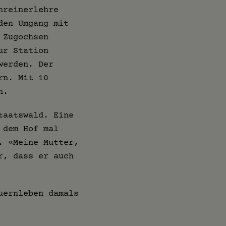
hreinerlehre
den Umgang mit
 Zugochsen
ur Station
werden. Der
rn. Mit 10
n.
taatswald. Eine
 dem Hof mal
. «Meine Mutter,
r, dass er auch
uernleben damals