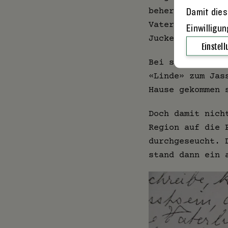
beherrschen. Go
Damit dies
Vater Lüscher d
Einwilligu
Jucker.
Einstel
Bei schönstem W
«Linde» zum Jas
Hause gekommen 
Doch damit nich
Region auf die 
durchgeseucht. 
stand dann ein 