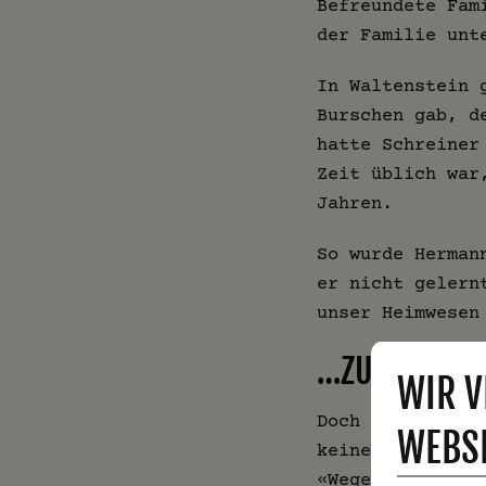
Befreundete Fam
der Familie unt
In Waltenstein 
Burschen gab, d
hatte Schreiner
Zeit üblich war
Jahren.
So wurde Herman
er nicht gelern
unser Heimwesen
…ZU EINEM H
WIR V
Doch dieser Her
WEBSI
keinen leichten
«Wegen einer Kl