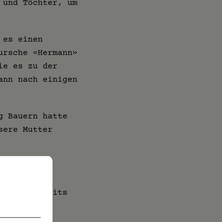
 und Töchter, um
 es einen
ursche «Hermann»
ie es zu der
ann nach einigen
g Bauern hatte
sere Mutter
te seinerseits
fgewachsen.
um mehr