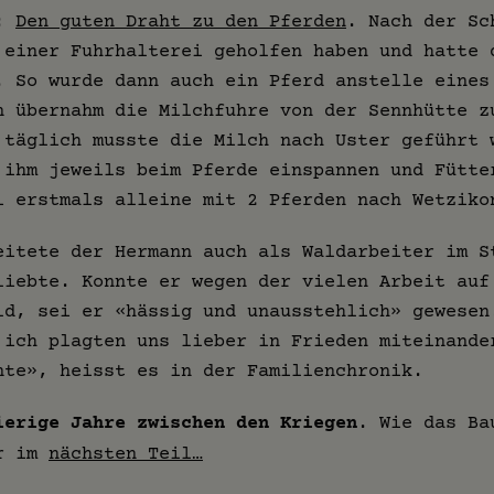
h:
Den guten Draht zu den Pferden
. Nach der Sc
 einer Fuhrhalterei geholfen haben und hatte 
. So wurde dann auch ein Pferd anstelle eines
n übernahm die Milchfuhre von der Sennhütte z
 täglich musste die Milch nach Uster geführt 
 ihm jeweils beim Pferde einspannen und Fütte
i erstmals alleine mit 2 Pferden nach Wetziko
eitete der Hermann auch als Waldarbeiter im S
liebte. Konnte er wegen der vielen Arbeit auf
ld, sei er «hässig und unausstehlich» gewesen
 ich plagten uns lieber in Frieden miteinande
nte», heisst es in der Familienchronik.
ierige Jahre zwischen den Kriegen
. Wie das Ba
hr im
nächsten Teil…