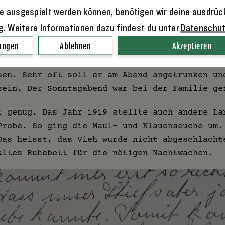
tt sei Dank hatten wir einen guten Nachbarn. 
e ausgespielt werden können, benötigen wir deine ausdrüc
en tobsüchtigen Stiefvater beruhigen», schrei
ng. Weitere Informationen dazu findest du unter
Datenschu
lungen
Ablehnen
Akzeptieren
etter am Sonntagnachmittag ging der Hermann j
sen. Sehr oft soll er am Abend angetrunken un
sein. Der Sonntagabend war bei der Familie ge
t genug. Das Jahr 1919 stellte auch andere La
Probe. So ging die Maul- und Klauenseuche um.
Das heisst, das Vieh wurde nicht abgeschlacht
altes Ruhebett für die nötigen Nachtwachen.