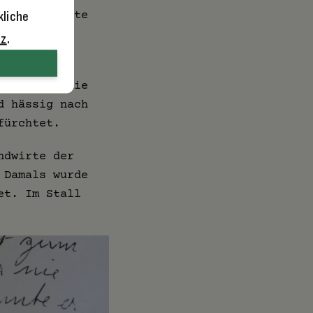
Öfters konnte
kliche
bt Walter
tz
.
eweils in die
d hässig nach
fürchtet.
ndwirte der
 Damals wurde
et. Im Stall