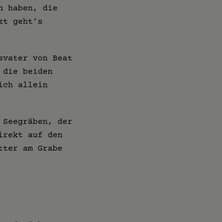
n haben, die
zt geht’s
svater von Beat
 die beiden
ich allein
 Seegräben, der
irekt auf den
tter am Grabe