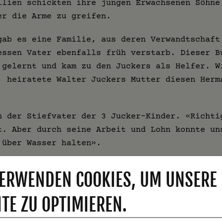
ilien schickten ihre jungen Erwachsenen Söhne
er die Arme zu greifen.
gab es eine Familie, aus deren Verwandtschaft
essen Vater ebenfalls früh verstarb. Dieser B
 gelernt und kam zu den Juckers als Helfer. W
, heiratete Walter Juckers Mutter diesen Herm
n der Stiefvater der 3 Jucker-Kinder. «Richti
t. Aber durch seine Arbeit und Lohn konnte un
 über Wasser halten».
OHEN PREIS
ERWENDEN COOKIES, UM UNSERE
mann war ein unangenehmer Zeitgenosse. Er hat
TE ZU OPTIMIEREN.
 Start ins Leben gehabt und war ohne Vater au
einigkeit konnte Hermann sich aufregen und ka