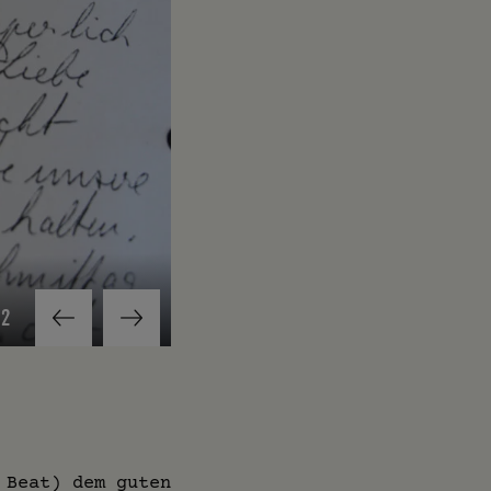
/
2
Pferde statt Ochsen als Arbeitstiere... (das Bil
 Beat) dem guten