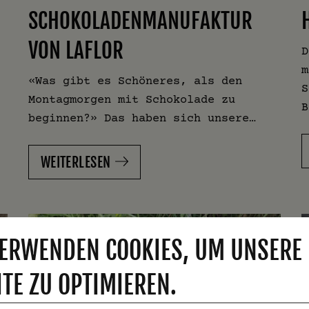
SCHOKOLADENMANUFAKTUR
VON LAFLOR
D
m
«Was gibt es Schöneres, als den
S
Montagmorgen mit Schokolade zu
B
beginnen?» Das haben sich unsere…
WEITERLESEN
ERWENDEN COOKIES, UM UNSERE
TE ZU OPTIMIEREN.