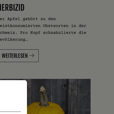
HERBIZID
er Apfel gehört zu den
eistkonsumierten Obstsorten in der
chweiz. Pro Kopf schnabulierte die
evölkerung…
WEITERLESEN