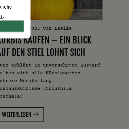
kliche
tz
.
8. August 2025
von
Leslie
KÜRBIS KAUFEN – EIN BLICK
AUF DEN STIEL LOHNT SICH
urz erklärt In unversehrtem Zustand
alten sich alle Kürbissorten
ehrere Monate lang.
oschuskürbisse (Cucurbita
oschata) …
WEITERLESEN