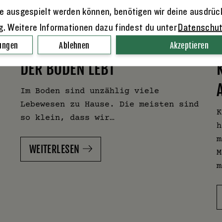
e ausgespielt werden können, benötigen wir deine ausdrüc
ng. Weitere Informationen dazu findest du unter
Datenschu
lungen
Ablehnen
Akzeptieren
7. November 2025
von
Leslie
1
DER BODEN LEBT
Im Boden sind unzählig viele
Lebewesen zu Hause. Die meisten sind
K
so klein, dass wir…
h
m
WEITERLESEN
M
m