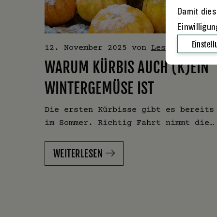
Damit dies
Einwilligu
Einstel
12. November 2025
von
Leslie
WARUM KÜRBIS AUCH (K)EIN
WINTERGEMÜSE IST
Die ersten Kürbisse gibt es bereits
im Sommer. Richtig Fahrt nimmt die…
WEITERLESEN