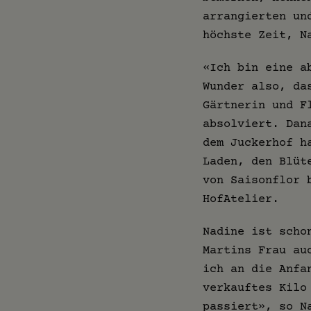
arrangierten un
höchste Zeit, N
«Ich bin eine a
Wunder also, da
Gärtnerin und F
absolviert. Dan
dem Juckerhof h
Laden, den Blüt
von Saisonflor 
HofAtelier.
Nadine ist scho
Martins Frau au
ich an die Anfa
verkauftes Kilo
passiert», so N