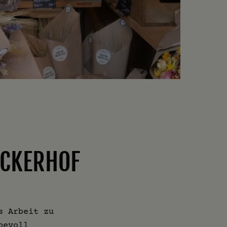
UCKERHOF
s Arbeit zu
bevoll