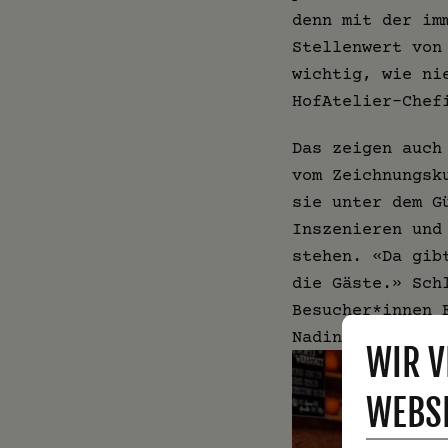
denn mit der im
Stellenwert von
wichtig, wie ni
HofAtelier-Chef
Das zeigen auch
vom Zeichnungsk
sie unter dem G
Inszenieren und
stehen. «Da gib
die Gäste.» Sch
Besucher*innen 
Nadine erklärt.
WIR V
WEBSI