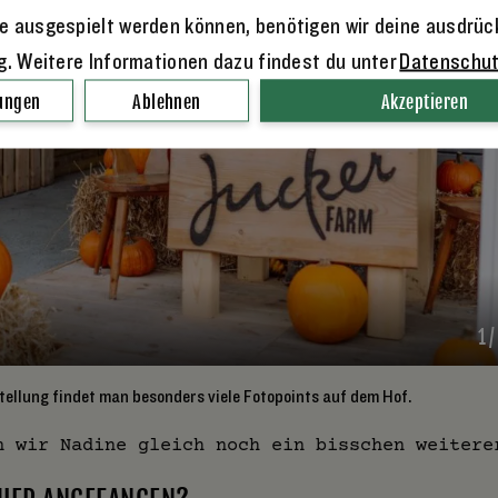
e ausgespielt werden können, benötigen wir deine ausdrüc
ng. Weitere Informationen dazu findest du unter
Datenschu
lungen
Ablehnen
Akzeptieren
1
/
ellung findet man besonders viele Fotopoints auf dem Hof.
n wir Nadine gleich noch ein bisschen weitere