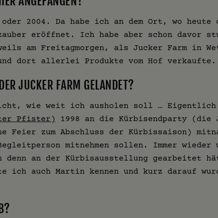
HIER ANGEFANGEN?
 oder 2004. Da habe ich an dem Ort, wo heute 
zauber eröffnet. Ich habe aber schon davor st
weils am Freitagmorgen, als Jucker Farm in We
und dort allerlei Produkte vom Hof verkaufte.
I DER JUCKER FARM GELANDET?
icht, wie weit ich ausholen soll … Eigentlich
ter Pfister)
1998 an die Kürbisendparty (die 
he Feier zum Abschluss der Kürbissaison) mitn
Begleitperson mitnehmen sollen. Immer wieder 
h denn an der Kürbisausstellung gearbeitet hä
te ich auch Martin kennen und kurz darauf wur
B?