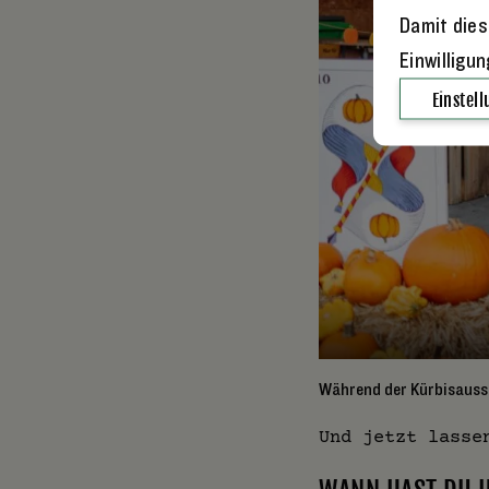
Damit dies
Einwilligu
Einstel
1
/
3
tzen.
Während der Kürbisausst
Und jetzt lasse