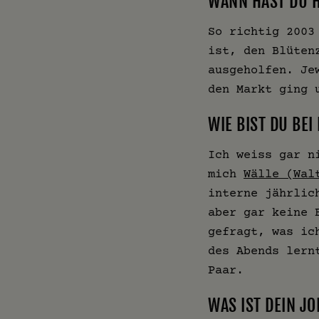
WANN HAST DU 
So richtig 2003
ist, den Blüten
ausgeholfen. Je
den Markt ging 
WIE BIST DU BE
Ich weiss gar n
mich
Wälle (Wal
interne jährlic
aber gar keine 
gefragt, was ic
des Abends lern
Paar.
WAS IST DEIN JO