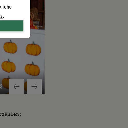
kliche
tz
.
3
So wie diese herbstliche Installation mit Mais 
rzählen: