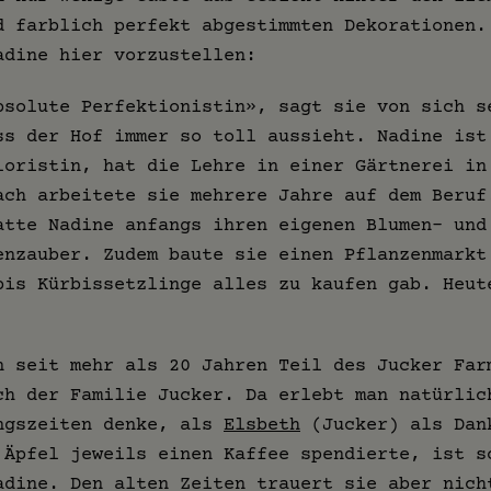
d farblich perfekt abgestimmten Dekorationen.
adine hier vorzustellen:
bsolute Perfektionistin», sagt sie von sich s
ss der Hof immer so toll aussieht. Nadine ist
loristin, hat die Lehre in einer Gärtnerei in
ach arbeitete sie mehrere Jahre auf dem Beruf
atte Nadine anfangs ihren eigenen Blumen- und
enzauber. Zudem baute sie einen Pflanzenmarkt
bis Kürbissetzlinge alles zu kaufen gab. Heut
n seit mehr als 20 Jahren Teil des Jucker Far
ch der Familie Jucker. Da erlebt man natürlic
ngszeiten denke, als
Elsbeth
(Jucker) als Dan
 Äpfel jeweils einen Kaffee spendierte, ist s
adine. Den alten Zeiten trauert sie aber nich