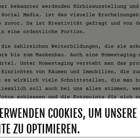
mer bekannter werdenden Kürbisausstellung und
 Social Media, ist das visuelle Erscheinungsb
e zuvor. Da ist Kreativität gefragt und von d
in eine ordentliche Portion.
 die zahlreichen Weiterbildungen, die sie sch
urs bis zum Maskenbau. Auch eine Homestaging-
ürtel. Unter Homestaging versteht man das pro
 Einrichten von Räumen und Immobilien, die zu
t es wirklich viele Schnittstellen, die man b
liesslich soll auch bei uns alles stimmen, we
Fotos schiessen und die Fotopoints für sich v
ERWENDEN COOKIES, UM UNSERE
TE ZU OPTIMIEREN.