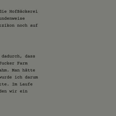
die HofBäckerei
undenweise
tzikon noch auf
 dadurch, dass
Jucker Farm
ahm. Man hätte
wurde ich darum
tte. Im Laufe
den wir ein