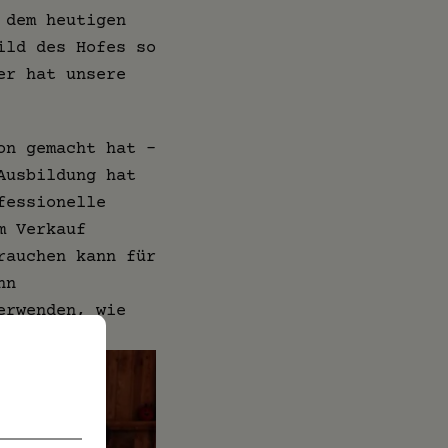
 dem heutigen
ild des Hofes so
er hat unsere
on gemacht hat –
Ausbildung hat
fessionelle
m Verkauf
rauchen kann für
nn
erwenden, wie