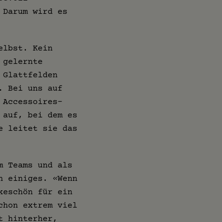
 Darum wird es
elbst. Kein
 gelernte
 Glattfelden
. Bei uns auf
 Accessoires-
 auf, bei dem es
e leitet sie das
m Teams und als
h einiges. «Wenn
keschön für ein
chon extrem viel
t hinterher,