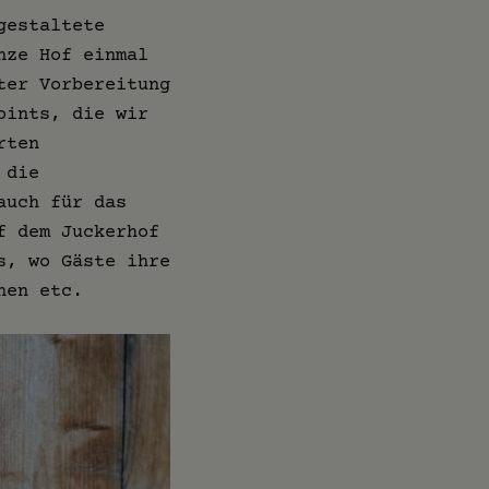
gestaltete
nze Hof einmal
ter Vorbereitung
oints, die wir
rten
 die
auch für das
f dem Juckerhof
s, wo Gäste ihre
nen etc.