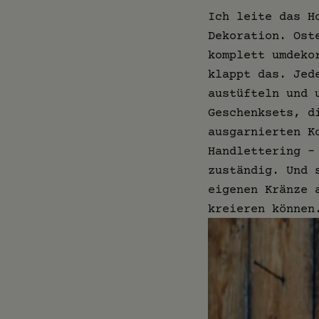
Ich leite das H
Dekoration. Ost
komplett umdeko
klappt das. Jed
austüfteln und 
Geschenksets, d
ausgarnierten K
Handlettering –
zuständig. Und 
eigenen Kränze 
kreieren können