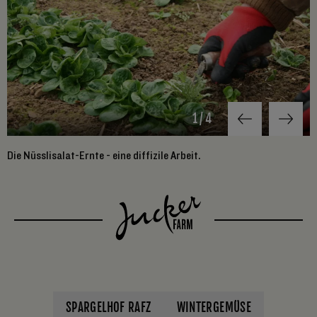
1
/
4
Die Nüsslisalat-Ernte - eine diffizile Arbeit.
A
SPARGELHOF RAFZ
WINTERGEMÜSE