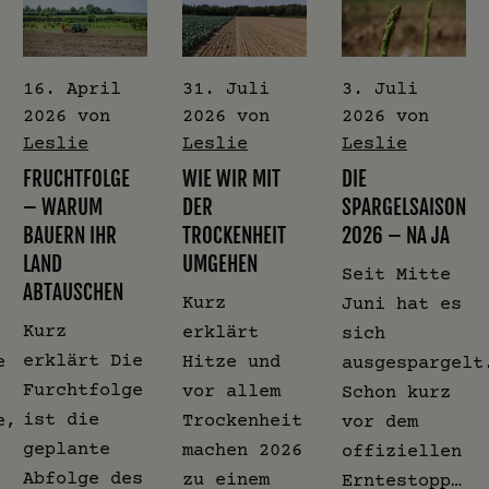
16. April
31. Juli
3. Juli
2026
von
2026
von
2026
von
Leslie
Leslie
Leslie
FRUCHTFOLGE
WIE WIR MIT
DIE
– WARUM
DER
SPARGELSAISON
BAUERN IHR
TROCKENHEIT
2026 – NA JA
LAND
UMGEHEN
Seit Mitte
ABTAUSCHEN
Kurz
Juni hat es
Kurz
erklärt
sich
erklärt Die
e
Hitze und
ausgespargelt
Furchtfolge
vor allem
Schon kurz
ist die
e,
Trockenheit
vor dem
geplante
machen 2026
offiziellen
Abfolge des
zu einem
Erntestopp…