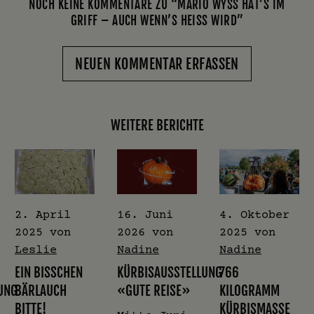
NOCH KEINE KOMMENTARE ZU “MARIO WYSS HAT’S IM
GRIFF – AUCH WENN’S HEISS WIRD”
NEUEN KOMMENTAR ERFASSEN
WEITERE BERICHTE
2. April
16. Juni
4. Oktober
2025
von
2026
von
2025
von
Leslie
Nadine
Nadine
EIN BISSCHEN
KÜRBISAUSSTELLUNG
766
UNG
BÄRLAUCH
«GUTE REISE»
KILOGRAMM
BITTE!
KÜRBISMASSE