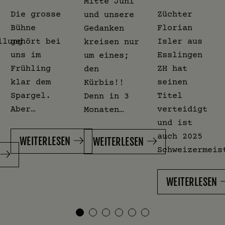
Mitte Juni
Die grosse
Züchter
und unsere
Bühne
Florian
Gedanken
llung
gehört bei
Isler aus
kreisen nur
uns im
Esslingen
um eines;
Frühling
ZH hat
den
klar dem
seinen
Kürbis!!
Spargel.
Titel
Denn in 3
Aber…
verteidigt
Monaten…
und ist
auch 2025
WEITERLESEN
WEITERLESEN
Schweizermeis
WEITERLESEN