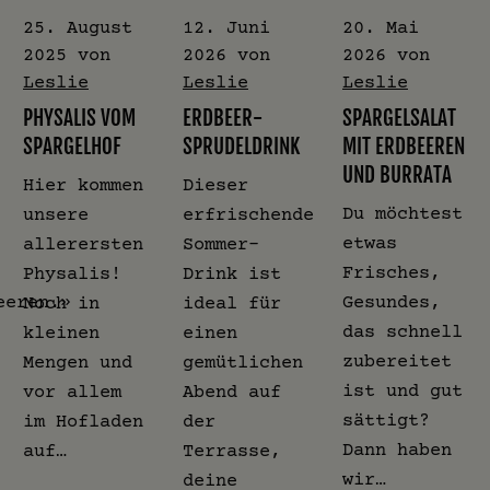
25. August
12. Juni
20. Mai
2025
von
2026
von
2026
von
Leslie
Leslie
Leslie
PHYSALIS VOM
ERDBEER-
SPARGELSALAT
SPARGELHOF
SPRUDELDRINK
MIT ERDBEEREN
UND BURRATA
Hier kommen
Dieser
Du möchtest
unsere
erfrischende
etwas
allerersten
Sommer-
Frisches,
Physalis!
Drink ist
eeren.»
Gesundes,
Noch in
ideal für
das schnell
kleinen
einen
zubereitet
Mengen und
gemütlichen
ist und gut
vor allem
Abend auf
sättigt?
im Hofladen
der
Dann haben
auf…
Terrasse,
wir…
deine