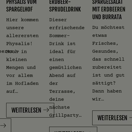
PHYSALIS VOM
ERDBEER-
SPARGELSALAT
SPARGELHOF
SPRUDELDRINK
MIT ERDBEEREN
UND BURRATA
Hier kommen
Dieser
Du möchtest
unsere
erfrischende
etwas
allerersten
Sommer-
Frisches,
Physalis!
Drink ist
eeren.»
Gesundes,
Noch in
ideal für
das schnell
kleinen
einen
zubereitet
Mengen und
gemütlichen
ist und gut
vor allem
Abend auf
sättigt?
im Hofladen
der
Dann haben
auf…
Terrasse,
wir…
deine
nächste
WEITERLESEN
Grillparty…
WEITERLESEN