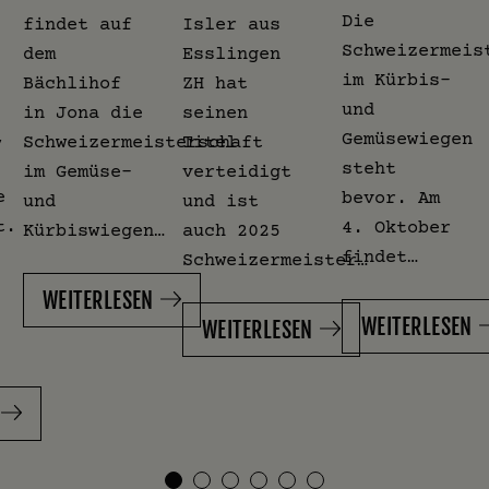
Die
findet auf
Isler aus
Schweizermeis
dem
Esslingen
im Kürbis-
Bächlihof
ZH hat
und
in Jona die
seinen
,
Gemüsewiegen
Schweizermeisterschaft
Titel
steht
im Gemüse-
verteidigt
e
bevor. Am
und
und ist
t.
4. Oktober
Kürbiswiegen…
auch 2025
findet…
Schweizermeister…
WEITERLESEN
WEITERLESEN
WEITERLESEN