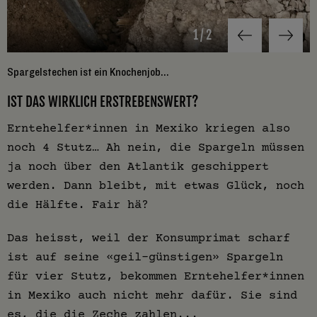
1
/
2
Spargelstechen ist ein Knochenjob...
.
IST DAS WIRKLICH ERSTREBENSWERT?
Erntehelfer*innen in Mexiko kriegen also
noch 4 Stutz… Ah nein, die Spargeln müssen
ja noch über den Atlantik geschippert
werden. Dann bleibt, mit etwas Glück, noch
die Hälfte. Fair hä?
Das heisst, weil der Konsumprimat scharf
ist auf seine «geil-günstigen» Spargeln
für vier Stutz, bekommen Erntehelfer*innen
in Mexiko auch nicht mehr dafür. Sie sind
es, die die Zeche zahlen...