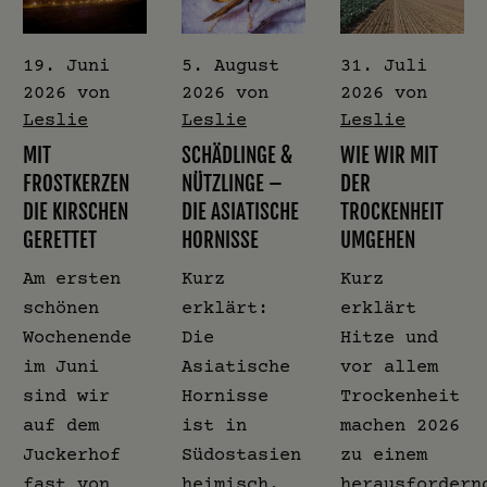
19. Juni
5. August
31. Juli
2026
von
2026
von
2026
von
Leslie
Leslie
Leslie
MIT
SCHÄDLINGE &
WIE WIR MIT
FROSTKERZEN
NÜTZLINGE –
DER
DIE KIRSCHEN
DIE ASIATISCHE
TROCKENHEIT
GERETTET
HORNISSE
UMGEHEN
Am ersten
Kurz
Kurz
schönen
erklärt:
erklärt
Wochenende
Die
Hitze und
im Juni
Asiatische
vor allem
sind wir
Hornisse
Trockenheit
auf dem
ist in
machen 2026
Juckerhof
Südostasien
zu einem
fast von
heimisch.
herausfordern