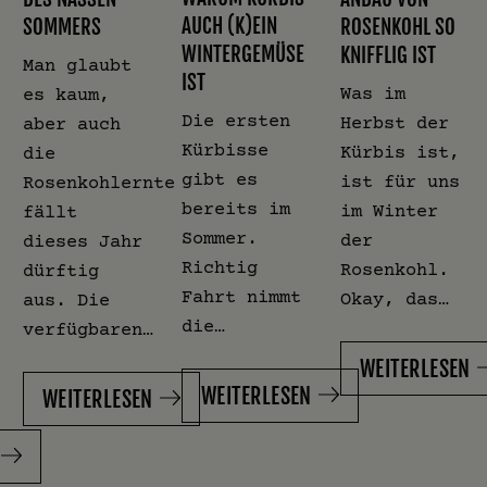
AUCH (K)EIN
SOMMERS
ROSENKOHL SO
WINTERGEMÜSE
KNIFFLIG IST
Man glaubt
IST
Was im
es kaum,
Die ersten
Herbst der
aber auch
Kürbisse
Kürbis ist,
die
gibt es
ist für uns
Rosenkohlernte
bereits im
im Winter
fällt
Sommer.
der
dieses Jahr
Richtig
Rosenkohl.
dürftig
Fahrt nimmt
Okay, das…
aus. Die
die…
verfügbaren…
WEITERLESEN
WEITERLESEN
WEITERLESEN