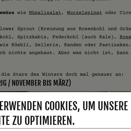
emüse
wie
Nüsslisalat
,
Wurzelspinat
oder Cico
lower Sprout (Kreuzung aus Rosenkohl und Grü
nkohl, Spitzkabis, Federkohl (auch Kale),
Ros
wie Rüebli, Sellerie, Randen oder Pastinaken
ch nichts angebaut. Aber was nicht ist, kann
 die Stars des Winters doch mal genauer an:
IG / NOVEMBER BIS MÄRZ)
ERWENDEN COOKIES, UM UNSERE
TE ZU OPTIMIEREN.