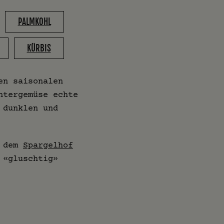
PALMKOHL
KÜRBIS
en saisonalen
ntergemüse echte
 dunklen und
f dem
Spargelhof
 «gluschtig»