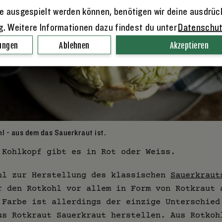
e ausgespielt werden können, benötigen wir deine ausdrüc
ng. Weitere Informationen dazu findest du unter
Datenschu
lungen
Ablehnen
Akzeptieren
hl - aus dem das Sauerkraut ist.
 Kohlkopf gibt es in Rot oder Weiss.
hl zur Herstellung des klassischen
Sauerkraut
r den Rotkohl vor allem in Form von Rotkraut 
 Farbe ist allerdings der einzige Unterschied
us Rotkraut Sauerkraut herstellen. Aus Rotkoh