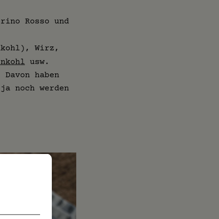
rino Rosso und
nkohl), Wirz,
enkohl
usw.
. Davon haben
 ja noch werden