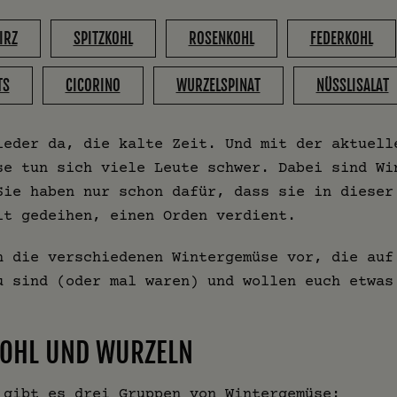
IRZ
SPITZKOHL
ROSENKOHL
FEDERKOHL
TS
CICORINO
WURZELSPINAT
NÜSSLISALAT
ieder da, die kalte Zeit. Und mit der aktuell
se tun sich viele Leute schwer. Dabei sind Wi
Sie haben nur schon dafür, dass sie in dieser
it gedeihen, einen Orden verdient.
h die verschiedenen Wintergemüse vor, die au
 sind (oder mal waren) und wollen euch etwas
KOHL UND WURZELN
 gibt es drei Gruppen von Wintergemüse: