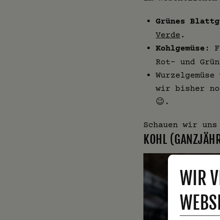
Grünes Blattg
Verde
.
Kohlgemüse
: F
Rot- und Grü
Wurzelgemüse 
wir bisher no
😉.
Schauen wir uns
KOHL (GANZJÄHR
WIR V
WEBSI