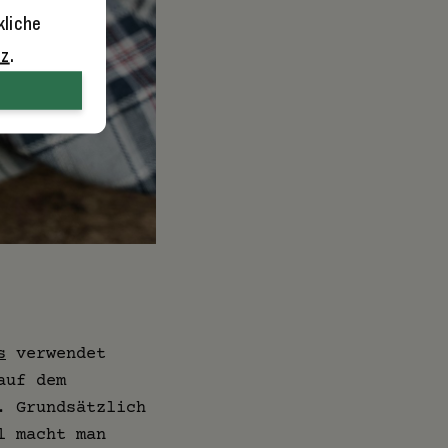
kliche
tz
.
s
verwendet
auf dem
. Grundsätzlich
l macht man