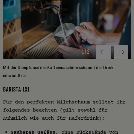
1
/
2
Mit der Dampfdüse der Kaffeemaschine schäumt der Drink
D
einwandfrei
BARISTA 1X1
Für den perfekten Milchschaum solltet ihr
folgendes beachten (gilt sowohl für
Kuhmilch wie auch für Haferdrink):
Sauberes Gefäss
, ohne Rückstände von