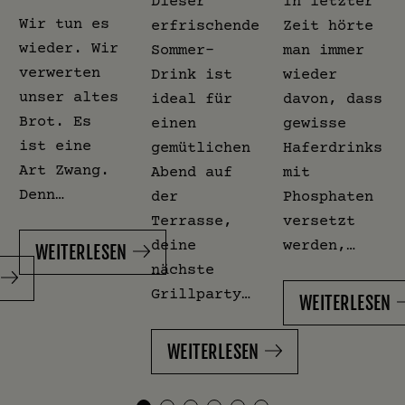
Dieser
In letzter
Wir tun es
erfrischende
Zeit hörte
wieder. Wir
Sommer-
man immer
verwerten
Drink ist
wieder
unser altes
ideal für
davon, dass
Brot. Es
einen
gewisse
ist eine
gemütlichen
Haferdrinks
Art Zwang.
Abend auf
mit
Denn…
der
Phosphaten
Terrasse,
versetzt
deine
werden,…
WEITERLESEN
nächste
Grillparty…
WEITERLESEN
WEITERLESEN