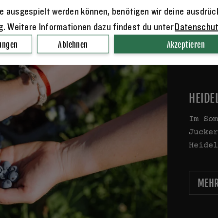
nitt - Infos zum Winterschnitt
e ausgespielt werden können, benötigen wir deine ausdrüc
schessigfliege
ng. Weitere Informationen dazu findest du unter
Datenschu
lungen
Ablehnen
Akzeptieren
HEIDE
Im Som
Jucker
Heidel
MEHR