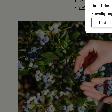
Fit durch Sch
Damit dies
Schädling Kir
Einwilligu
Einstel