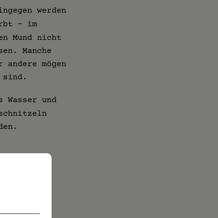
ingegen werden
rbt - im
en Mund nicht
sen. Manche
r andere mögen
 sind.
s Wasser und
schnitzeln
den.