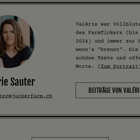
Valérie war Vollblut
des FarmTickers (bis
2024) und immer zur 
wenn's "brennt". Sie
schöne Texte und off
Worte. (
Zum Portrait
rie Sauter
BEITRÄGE VON VALÉRI
ter@juckerfarm.ch