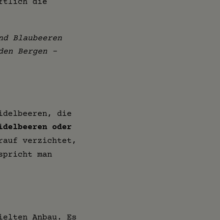
ftlich die
nd Blaubeeren
den Bergen –
idelbeeren, die
idelbeeren oder
rauf verzichtet,
spricht man
ielten Anbau. Es