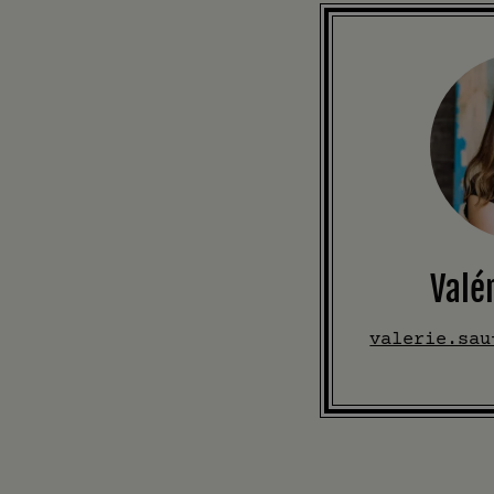
Valé
valerie.sau