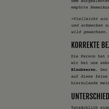
dem aufgeklebte
empörte Bemerku
«Vielleicht ein
und schmecken n
wild gewachsen.
KORREKTE B
Die Person hat 
wir bei uns anb
Blaubeeren
. Der
auf diese feine
hierzulande mei
UNTERSCHIED
Tatsächlich eig