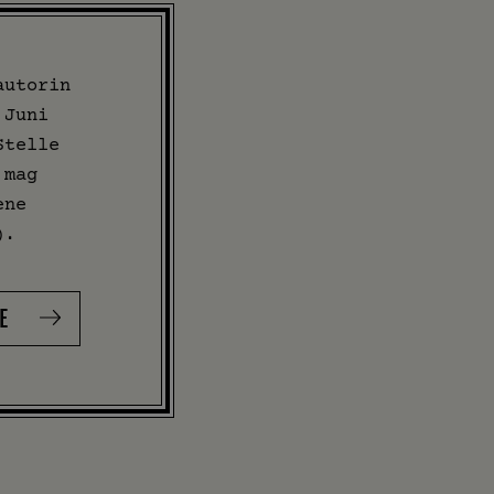
autorin
 Juni
Stelle
 mag
ene
).
E