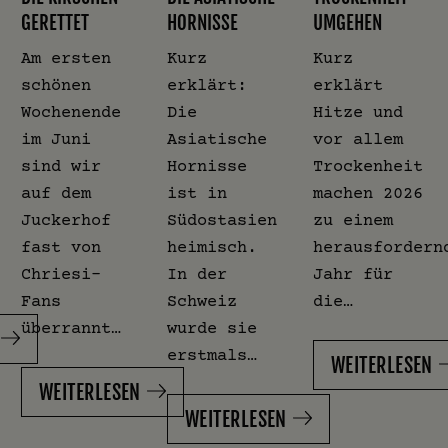
GERETTET
HORNISSE
UMGEHEN
Am ersten
Kurz
Kurz
schönen
erklärt:
erklärt
Wochenende
Die
Hitze und
im Juni
Asiatische
vor allem
sind wir
Hornisse
Trockenheit
auf dem
ist in
machen 2026
Juckerhof
Südostasien
zu einem
fast von
heimisch.
herausfordern
Chriesi-
In der
Jahr für
Fans
Schweiz
die…
überrannt…
wurde sie
erstmals…
WEITERLESEN
WEITERLESEN
WEITERLESEN