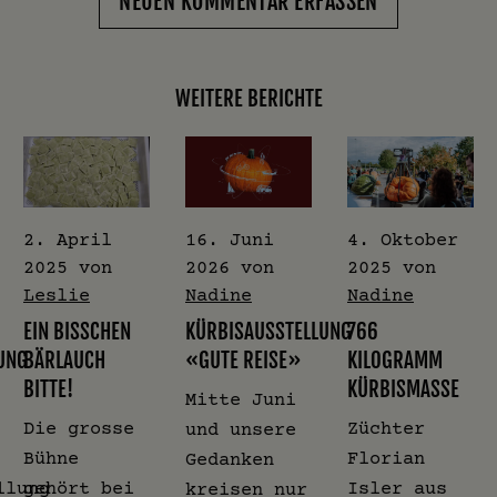
NEUEN KOMMENTAR ERFASSEN
WEITERE BERICHTE
2. April
16. Juni
4. Oktober
2025
von
2026
von
2025
von
Leslie
Nadine
Nadine
EIN BISSCHEN
KÜRBISAUSSTELLUNG
766
UNG
BÄRLAUCH
«GUTE REISE»
KILOGRAMM
BITTE!
KÜRBISMASSE
Mitte Juni
Die grosse
Züchter
und unsere
Bühne
Florian
Gedanken
llung
gehört bei
Isler aus
kreisen nur