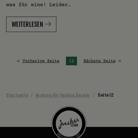
was für eine! Leider…
WEITERLESEN
Vorherige Seite
Du bist auf Seite
12
Nächste Seite
Startseite
/
Archive für Valérie Sauter
/
Seite 12