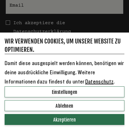
E-Mail
Datenschutz
Ich akzeptiere die
Datenschutzerklärung
WIR VERWENDEN COOKIES, UM UNSERE WEBSITE ZU
OPTIMIEREN.
Damit diese ausgespielt werden können, benötigen wir
deine ausdrückliche Einwilligung. Weitere
Informationen dazu findest du unter
Datenschutz
.
Jucker Farm AG ⋅ Dorfstrasse 23 ⋅ CH-8607 Seegräben ⋅
+41
Einstellungen
44 934 34 84
⋅
info@juckerfarm.ch
Ablehnen
© Copyright 2026 Jucker Farm AG
Akzeptieren
Impressum & Datenschutzerklärung