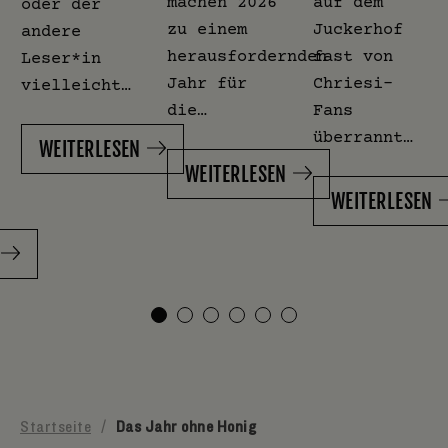
machen 2026
auf dem
oder der
zu einem
Juckerhof
andere
herausfordernden
fast von
Leser*in
Jahr für
Chriesi-
vielleicht…
die…
Fans
überrannt…
WEITERLESEN
WEITERLESEN
WEITERLESEN
Startseite
/
Das Jahr ohne Honig