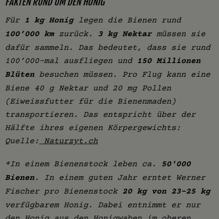
FAKTEN RUND UM DEN HONIG
Für
1 kg Honig
legen die Bienen rund
100’000 km
zurück.
3 kg Nektar
müssen sie
dafür sammeln. Das bedeutet, dass sie rund
100’000-mal ausfliegen und
150 Millionen
Blüten
besuchen müssen. Pro Flug kann eine
Biene 40 g Nektar und 20 mg Pollen
(Eiweissfutter für die Bienenmaden)
transportieren. Das entspricht über der
Hälfte ihres eigenen Körpergewichts:
Quelle:
Naturzyt.ch
*In einem Bienenstock leben ca.
50'000
Bienen
. In einem guten Jahr erntet Werner
Fischer pro Bienenstock
20 kg von 23-25 kg
verfügbarem Honig. Dabei entnimmt er nur
den Honig aus den Honigwaben im oberen