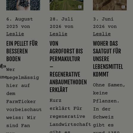
6. August
28. Juli
3. Juni
2025
von
2026
von
2026
von
Leslie
Leslie
Leslie
EIN PELLET FÜR
VON
WOHER DAS
BESSEREN
AGROFORST BIS
SAATGUT FÜR
BODEN
PERMAKULTUR
UNSERE
UM»
–
LEBENSMITTEL
Wer
REGENERATIVE
KOMMT
ume,
regelmässig
ANBAUMETHODEN
Ohne Samen,
hier auf
ERKLÄRT
keine
dem
Kurz
Pflanzen.
FarmTicker
erklärt Für
In der
vorbeischaut
regenerative
Schweiz
weiss: Wir
Landwirtschaft
gibt es
sind Fan
gibt es
rund 1350