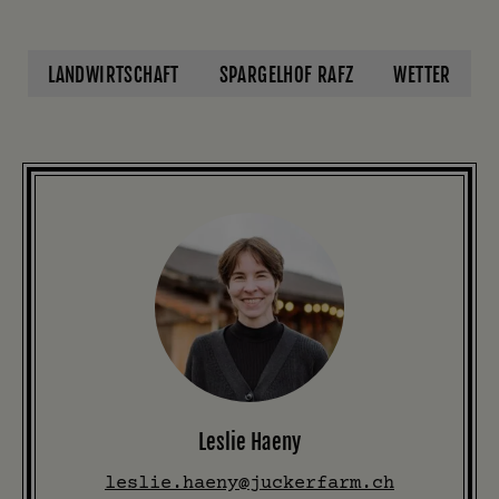
LANDWIRTSCHAFT
SPARGELHOF RAFZ
WETTER
Leslie Haeny
leslie.haeny@juckerfarm.ch