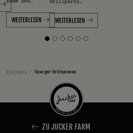
Rahm und…
Grillparty…
WEITERLESEN
WEITERLESEN
Startseite
/
Spargel-Grillspiesse
ZU JUCKER FARM