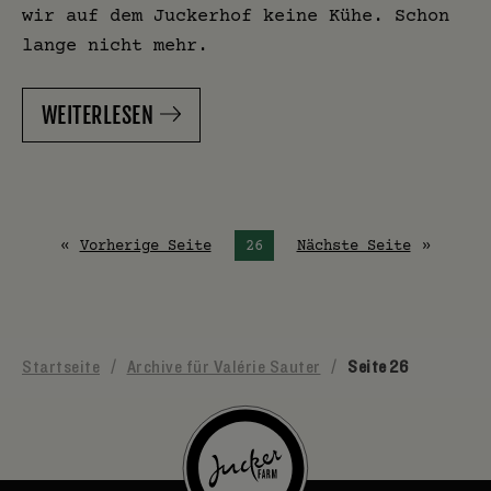
wir auf dem Juckerhof keine Kühe. Schon
lange nicht mehr.
WEITERLESEN
Vorherige Seite
Du bist auf Seite
26
Nächste Seite
Startseite
/
Archive für Valérie Sauter
/
Seite 26