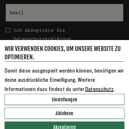
E-Mail
Datenschutz
Ich akzeptiere die
Datenschutzerklärung
WIR VERWENDEN COOKIES, UM UNSERE WEBSITE ZU
OPTIMIEREN.
Damit diese ausgespielt werden können, benötigen wir
deine ausdrückliche Einwilligung. Weitere
Informationen dazu findest du unter
Datenschutz
.
Jucker Farm AG ⋅ Dorfstrasse 23 ⋅ CH-8607 Seegräben ⋅
+41
Einstellungen
44 934 34 84
⋅
info@juckerfarm.ch
Ablehnen
© Copyright 2026 Jucker Farm AG
Akzeptieren