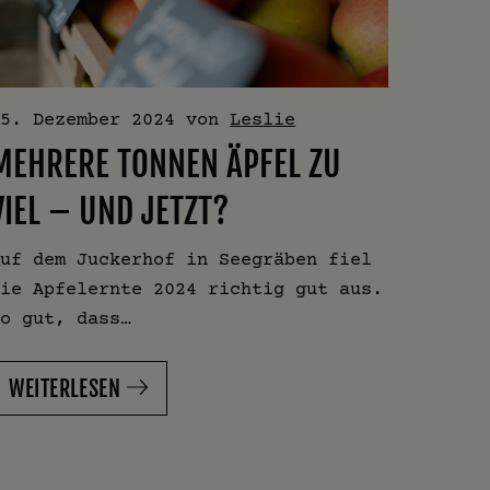
15. Dezember 2024
von
Leslie
2. Okt
MEHRERE TONNEN ÄPFEL ZU
BESO
VIEL – UND JETZT?
DANK
WETT
Auf dem Juckerhof in Seegräben fiel
die Apfelernte 2024 richtig gut aus.
Manchm
So gut, dass…
wir si
verges
WEITERLESEN
WEIT