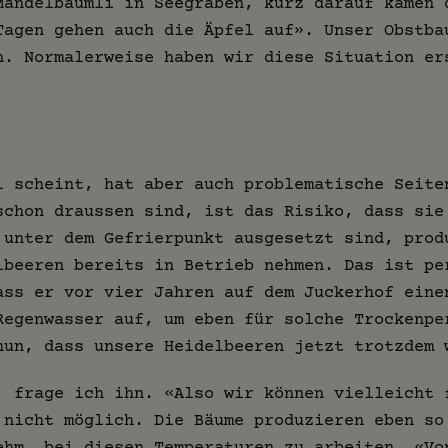
Mandelbäumli in Seegräben, kurz darauf kamen 
Tagen gehen auch die Äpfel auf». Unser Obstba
n. Normalerweise haben wir diese Situation er
l scheint, hat aber auch problematische Seite
schon draussen sind, ist das Risiko, dass sie
 unter dem Gefrierpunkt ausgesetzt sind, prod
lbeeren bereits in Betrieb nehmen. Das ist pe
ass er vor vier Jahren auf dem Juckerhof ein
Regenwasser auf, um eben für solche Trockenpe
nun, dass unsere Heidelbeeren jetzt trotzdem 
, frage ich ihn. «Also wir können vielleicht 
 nicht möglich. Die Bäume produzieren eben so
ehm, bei diesen Temperaturen zu arbeiten. «Vo