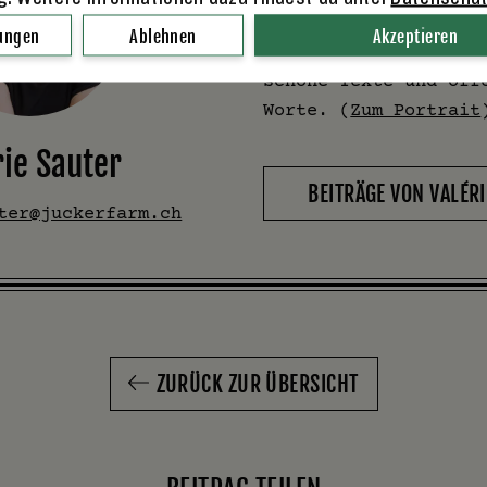
2024) und immer zur 
lungen
Ablehnen
Akzeptieren
wenn's "brennt". Sie
schöne Texte und off
Worte. (
Zum Portrait
rie Sauter
BEITRÄGE VON VALÉRI
ter@juckerfarm.ch
ZURÜCK ZUR ÜBERSICHT