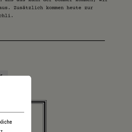
aus. Zusätzlich kommen heute zur
chli.
SE
kliche
autorin
 Juni
tz
.