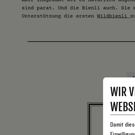
sind parat. Und die Bienli auch. Sie 
Unterstützung die ersten
Wildbienli
z
A
WIR V
WEBSI
Damit dies
Einwilligu