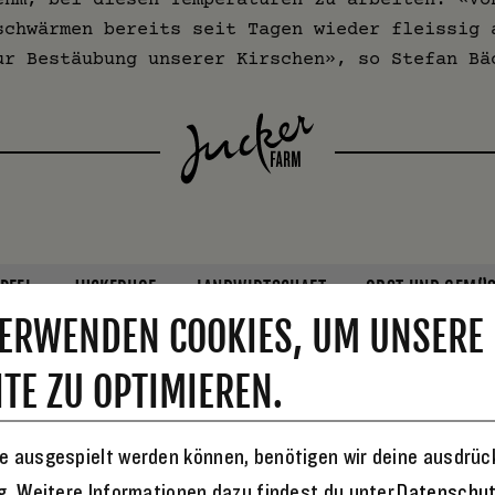
schwärmen bereits seit Tagen wieder fleissig 
ur Bestäubung unserer Kirschen», so Stefan Bä
PFEL
JUCKERHOF
LANDWIRTSCHAFT
OBST UND GEMÜ
ERWENDEN COOKIES, UM UNSERE
TE ZU OPTIMIEREN.
e ausgespielt werden können, benötigen wir deine ausdrüc
Valérie war Vollblut
des FarmTickers (bis
ng. Weitere Informationen dazu findest du unter
Datenschu