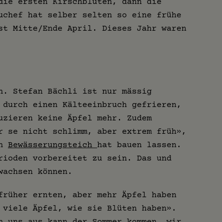
die ersten Kirschblüten, dann die
uchef hat selber selten so eine frühe
st Mitte/Ende April. Dieses Jahr waren
n. Stefan Bächli ist nur mässig
 durch einen Kälteeinbruch gefrieren,
uzieren keine Äpfel mehr. Zudem
r se nicht schlimm, aber extrem früh»,
en
Bewässerungsteich
hat bauen lassen.
rioden vorbereitet zu sein. Das und
wachsen können.
früher ernten, aber mehr Äpfel haben
 viele Äpfel, wie sie Blüten haben».
n uns aus kann der Sommer kommen, wir