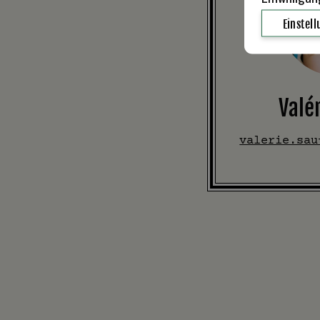
Einstel
Valé
valerie.sau