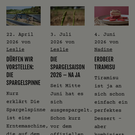
22. April
3. Juli
4. Juni
2026
von
2026
von
2026
von
Leslie
Leslie
Nadine
DÜRFEN WIR
DIE
ERDBEER
VORSTELLEN:
SPARGELSAISON
TIRAMISU
DIE
2026 – NA JA
Tiramisu
SPARGELSPINNE
Seit Mitte
ist ja an
Kurz
Juni hat es
sich schon
erklärt Die
sich
einfach ein
Spargelspinne
ausgespargelt.
perfektes
ist eine
Schon kurz
Dessert –
Erntemaschine,
vor dem
aber
die auf dem
offiziellen
kombiniert