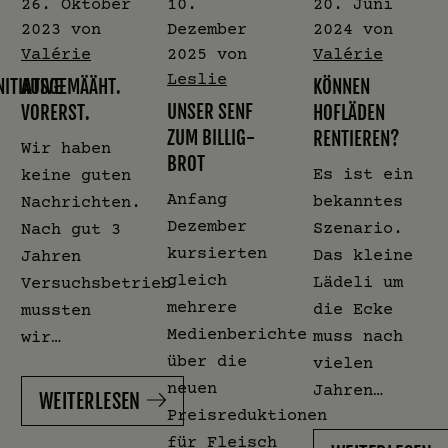
26. Oktober
10.
20. Juni
2023
von
Dezember
2024
von
Valérie
2025
von
Valérie
Leslie
ITIATIVE
AUSGEMÄÄHT.
KÖNNEN
UNSER SENF
VORERST.
HOFLÄDEN
ZUM BILLIG-
RENTIEREN?
Wir haben
BROT
Es ist ein
keine guten
Anfang
bekanntes
Nachrichten.
Dezember
Szenario.
Nach gut 3
kursierten
Das kleine
Jahren
gleich
Lädeli um
Versuchsbetrieb
mehrere
die Ecke
mussten
Medienberichte
muss nach
wir…
über die
vielen
neuen
Jahren…
WEITERLESEN
Preisreduktionen
für Fleisch