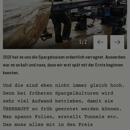
1
/
2
r
2021 hat es uns die Spargelsaison ordentlich verregnet. Ausserdem
Z
war es so kalt und nass, dass wir erst spät mit der Ernte beginnen
n
konnten.
Und die sind eben nicht immer gleich hoch.
Denn bei früheren Spargelkulturen wird
sehr viel Aufwand betrieben, damit sie
ÜBERHAUPT so früh geerntet werden können.
Man spannt Folien, erstellt Tunnels etc.
Das muss alles mit in den Preis