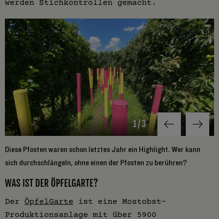
werden Stichkontrollen gemacht.
1
/
3
Diese Pfosten waren schon letztes Jahr ein Highlight. Wer kann
N
sich durchschlängeln, ohne einen der Pfosten zu berühren?
g
WAS IST DER ÖPFELGARTE?
Der
ÖpfelGarte
ist eine Mostobst-
Produktionsanlage mit über 5900