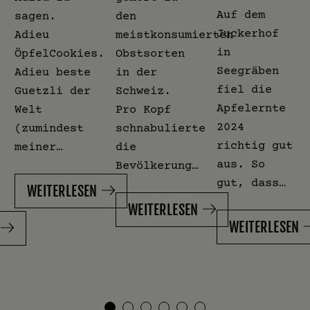
Auf dem
sagen.
den
Juckerhof
Adieu
meistkonsumierten
in
ÖpfelCookies.
Obstsorten
Seegräben
Adieu beste
in der
fiel die
Guetzli der
Schweiz.
Apfelernte
Welt
Pro Kopf
2024
(zumindest
schnabulierte
richtig gut
meiner…
die
aus. So
Bevölkerung…
gut, dass…
WEITERLESEN
WEITERLESEN
WEITERLESEN