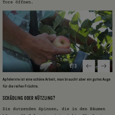
Tore öffnen.
1
/
3
Apfelernte ist eine schöne Arbeit, man braucht aber ein gutes Auge
N
für die reifen Früchte.
SCHÄDLING ODER NÜTZLING?
Die dutzenden Spinnen, die in den Bäumen