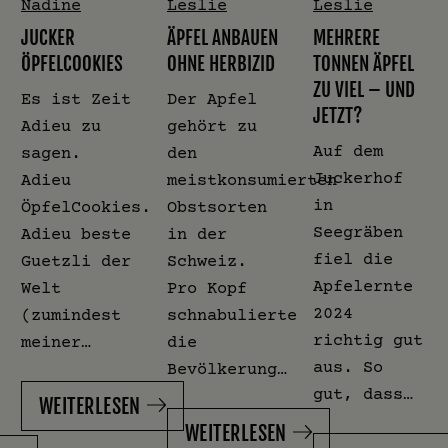
Nadine
Leslie
Leslie
JUCKER
ÄPFEL ANBAUEN
MEHRERE
ÖPFELCOOKIES
OHNE HERBIZID
TONNEN ÄPFEL
ZU VIEL – UND
Es ist Zeit
Der Apfel
JETZT?
Adieu zu
gehört zu
Auf dem
sagen.
den
Juckerhof
Adieu
meistkonsumierten
in
ÖpfelCookies.
Obstsorten
Seegräben
Adieu beste
in der
fiel die
Guetzli der
Schweiz.
Apfelernte
Welt
Pro Kopf
2024
(zumindest
schnabulierte
richtig gut
meiner…
die
aus. So
Bevölkerung…
gut, dass…
WEITERLESEN
WEITERLESEN