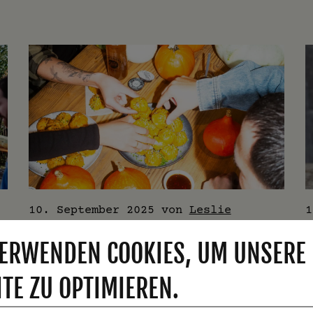
10. September 2025
von
Leslie
1
E
TENZ X JUCKER – DAS KÜRBIS-
ERWENDEN COOKIES, UM UNSERE
MOMO KEHRT ZURÜCK
TE ZU OPTIMIEREN.
Dass unser Lieblingsgemüse prima in
K