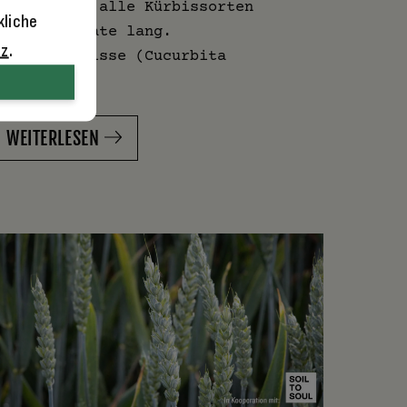
alten sich alle Kürbissorten
kliche
ehrere Monate lang.
tz
.
oschuskürbisse (Cucurbita
oschata) …
WEITERLESEN