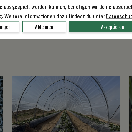
die Momo von Tenz passt, haben wir
h
e ausgespielt werden können, benötigen wir deine ausdrüc
letztes Jahr bewiesen.
m
ng. Weitere Informationen dazu findest du unter
Datenschu
M
m
lungen
Ablehnen
Akzeptieren
WEITERLESEN