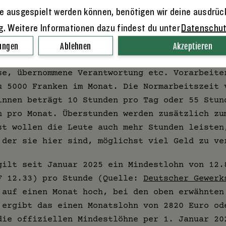
NE
e ausgespielt werden können, benötigen wir deine ausdrüc
ng. Weitere Informationen dazu findest du unter
Datenschu
 nach den Landwirtschaftlichen Normen. Ein ab
elfer verdient 3450 Franken pro Monat. Dieser
lungen
Ablehnen
Akzeptieren
itserfahrung, Anzahl Jahre Tätigkeit bei uns 
se, übernommene Verantwortung etc. Vorarbeite
u 5000 Franken im Monat. Die Normarbeitszeit 
innen beträgt 10 Stunden pro Tag oder 55 Stun
n pro Monat. Überstunden werden zusätzlich zu
st wollen die Leute auch mehr Stunden leisten
 der sie hier sind, möglichst viel Geld zu ve
gilt seit Januar 2025 ein Mindestlohn von 12.
F 12.33) pro Stunde (Quelle:
Deutscher Gewerk
 auf einen Monat hoch, bei den oben erwähnten
 ergibt das einen Monatslohn von 2820 Euro od
die offiziellen Mindestlöhne per 1. Januar 20