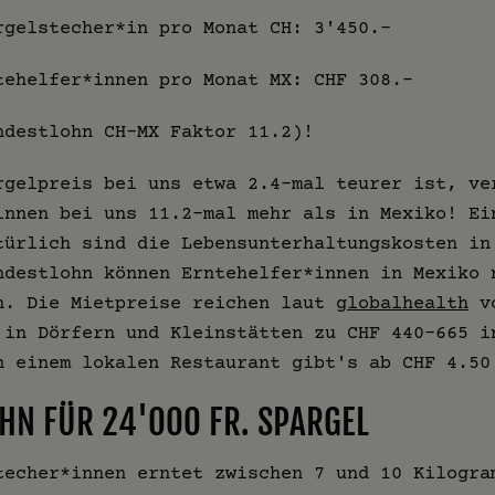
rgelstecher*in pro Monat CH: 3'450.-
tehelfer*innen pro Monat MX: CHF 308.-
ndestlohn CH-MX Faktor 11.2)!
rgelpreis bei uns etwa 2.4-mal teurer ist, ve
innen bei uns 11.2-mal mehr als in Mexiko! Ei
türlich sind die Lebensunterhaltungskosten in
ndestlohn können Erntehelfer*innen in Mexiko 
n. Die Mietpreise reichen laut
globalhealth
vo
 in Dörfern und Kleinstätten zu CHF 440-665 i
n einem lokalen Restaurant gibt's ab CHF 4.50
OHN FÜR 24'000 FR. SPARGEL
techer*innen erntet zwischen 7 und 10 Kilogra