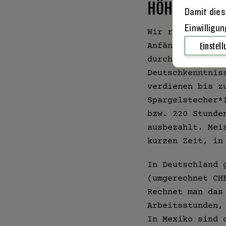
HÖHERE LÖH
Damit dies
Einwilligu
Wir richten uns
Anfänger-Ernteh
Einstel
durch mehr Arbe
Deutschkenntnis
verdienen bis z
Spargelstecher*
bzw. 220 Stunde
ausbezahlt. Mei
kurzen Zeit, in
In Deutschland 
(umgerechnet CH
Rechnet man das
Arbeitsstunden,
In Mexiko sind 