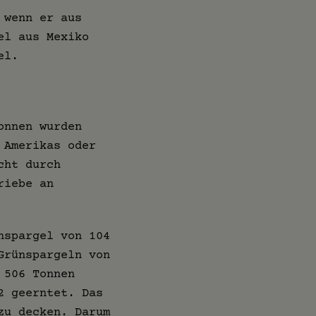
 wenn er aus
el aus Mexiko
el.
onnen wurden
 Amerikas oder
cht durch
riebe an
hspargel von 104
Grünspargeln von
 506 Tonnen
2 geerntet. Das
zu decken. Darum