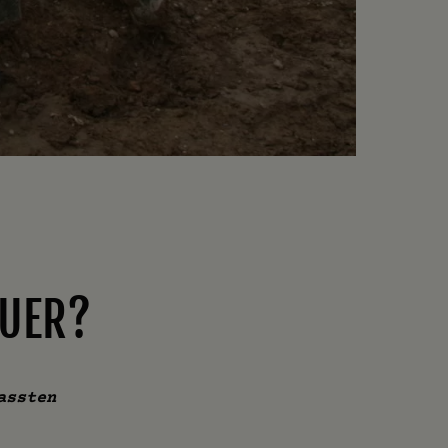
EUER?
assten