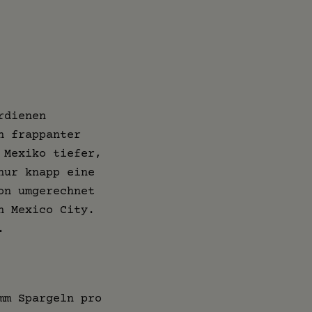
rdienen
n frappanter
 Mexiko tiefer,
nur knapp eine
n umgerechnet
n Mexico City.
.
mm Spargeln pro