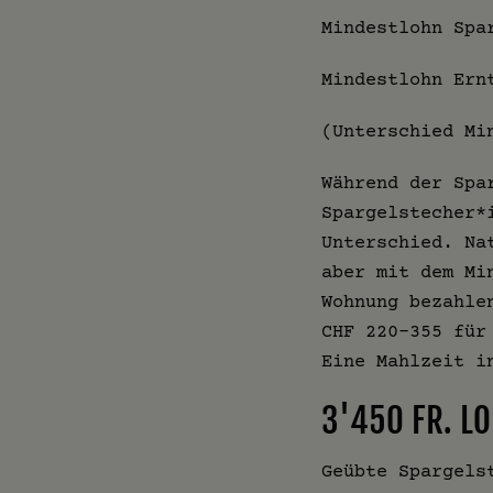
Mindestlohn Spa
Mindestlohn Ern
(Unterschied Mi
Während der Spa
Spargelstecher*
Unterschied. Na
aber mit dem Mi
Wohnung bezahle
CHF 220-355 für
Eine Mahlzeit i
3'450 FR. L
Geübte Spargels