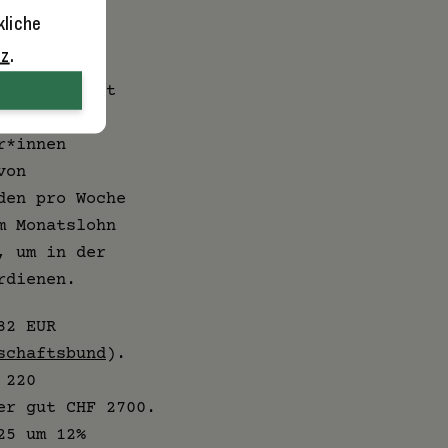
kliche
tz
.
soluter
 Lohn steigt
im Betrieb,
r*innen
von
den pro Woche
m Monatslohn
, um in der
rdienen.
82 EUR
schaftsbund
).
 220
er gut CHF 2700.
25 um 12%