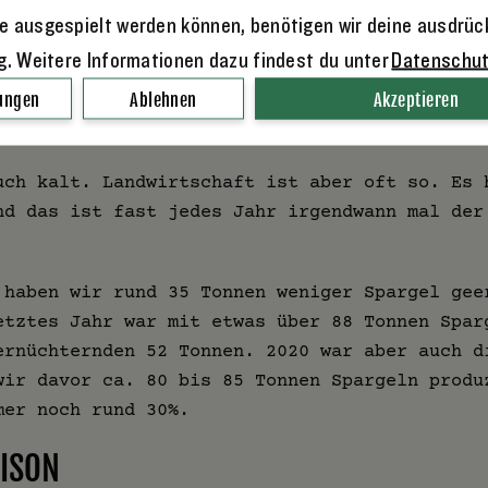
e ausgespielt werden können, benötigen wir deine ausdrüc
ng. Weitere Informationen dazu findest du unter
Datenschu
us...
lungen
Ablehnen
Akzeptieren
LS 2020
uch kalt. Landwirtschaft ist aber oft so. Es 
nd das ist fast jedes Jahr irgendwann mal der
 haben wir rund 35 Tonnen weniger Spargel gee
etztes Jahr war mit etwas über 88 Tonnen Spar
ernüchternden 52 Tonnen. 2020 war aber auch d
wir davor ca. 80 bis 85 Tonnen Spargeln produ
mer noch rund 30%.
ISON