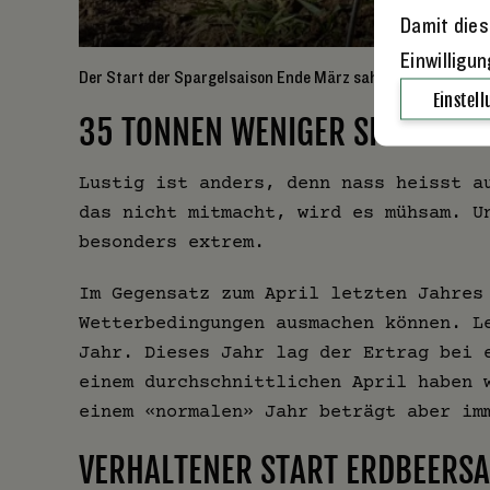
Damit dies
Einwilligu
Der Start der Spargelsaison Ende März sah eigentlich gut a
Einstel
35 TONNEN WENIGER SPARGEL A
Lustig ist anders, denn nass heisst a
das nicht mitmacht, wird es mühsam. U
besonders extrem.
Im Gegensatz zum April letzten Jahres
Wetterbedingungen ausmachen können. L
Jahr. Dieses Jahr lag der Ertrag bei 
einem durchschnittlichen April haben 
einem «normalen» Jahr beträgt aber im
VERHALTENER START ERDBEERSA