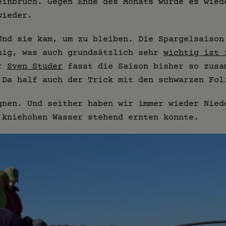
einbruch. Gegen Ende des Monats wurde es wied
wieder.
Und sie kam, um zu bleiben. Die Spargelsaison
nig, was auch grundsätzlich sehr
wichtig ist 
er
Sven Studer
fasst die Saison bisher so zusa
 Da half auch der Trick mit den schwarzen Fol
gnen. Und seither haben wir immer wieder Nied
 kniehohen Wasser stehend ernten konnte.