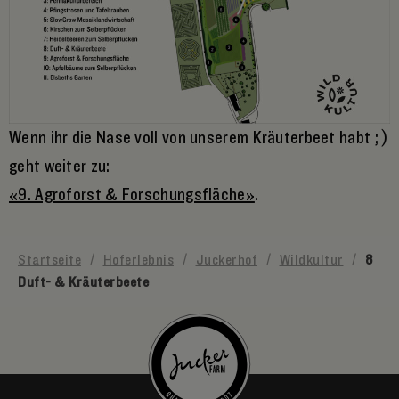
Wenn ihr die Nase voll von unserem Kräuterbeet habt ; )
geht weiter zu:
«9. Agroforst & Forschungsfläche»
.
Startseite
/
Hoferlebnis
/
Juckerhof
/
Wildkultur
/
8
Duft- & Kräuterbeete