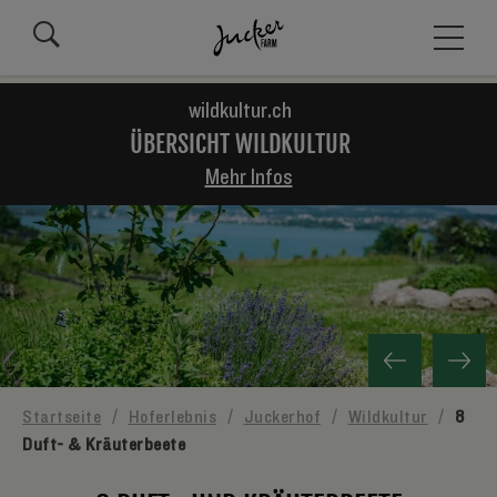
wildkultur.ch
ÜBERSICHT WILDKULTUR
Mehr Infos
Startseite
/
Hoferlebnis
/
Juckerhof
/
Wildkultur
/
8
Duft- & Kräuterbeete